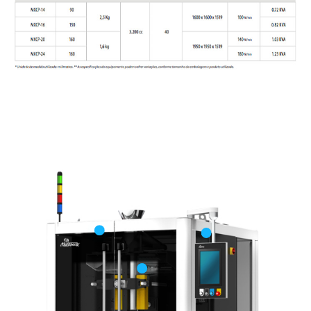
Conectividade via tablet
Segurança na
operação (Partes
móveis enclausuradas)
Fácil integração
Versatilidade de
com equipamentos
formatos e acessórios
para embalamento
secundário
Rápido setup e troca de