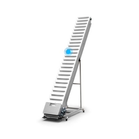
Esteira reta com
correia taliscada
para produtos em
pó ou granulados
frágeis.